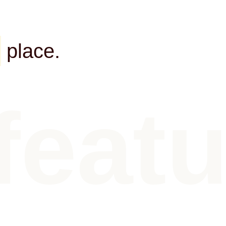
place.
feat