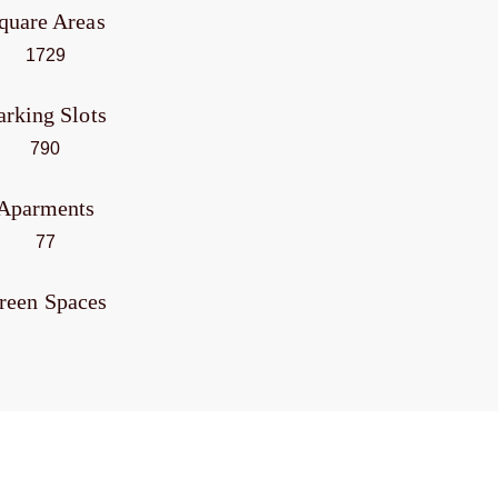
quare Areas
1729
arking Slots
790
Aparments
77
reen Spaces